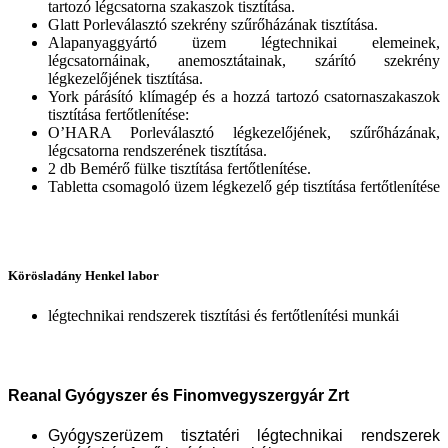
tartozó légcsatorna szakaszok tisztítása.
Glatt Porleválasztó szekrény szűrőházának tisztítása.
Alapanyaggyártó üzem légtechnikai elemeinek,
légcsatornáinak, anemosztátainak, szárító szekrény
légkezelőjének tisztítása.
York párásító klímagép és a hozzá tartozó csatornaszakaszok
tisztítása fertőtlenítése:
O’HARA Porleválasztó légkezelőjének, szűrőházának,
légcsatorna rendszerének tisztítása.
2 db Bemérő fülke tisztítása fertőtlenítése.
Tabletta csomagoló üzem légkezelő gép tisztítása fertőtlenítése
Körösladány Henkel labor
légtechnikai rendszerek tisztítási és fertőtlenítési munkái
Reanal Gyógyszer és Finomvegyszergyár Zrt
Gyógyszerüzem tisztatéri
légtechnikai rendszerek