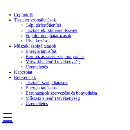
Cégünkről
Tisztatér szolgáltatások
Gépi térfertőtlenítés
Tisztaterek, klímarendszerek
Fogalommeghatározások
Hivatkozások
Műszaki szolgáltatások
Energia tanúsítás
Beruházás szervezés, bonyolítás
Műszaki ellenőri tevékenység
Üzemeltetés
Kapcsolat
Referenciák
Tisztatér szolgáltatások
Energia tanúsítás
Beruházások szervezése és bonyolítása
Műszaki ellenőri tevékenység
Üzemeltetés
☰