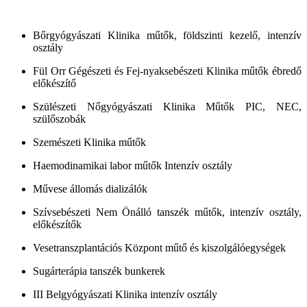
Bőrgyógyászati Klinika műtők, földszinti kezelő, intenzív
osztály
Fül Orr Gégészeti és Fej-nyaksebészeti Klinika műtők ébredő
előkészítő
Szülészeti Nőgyógyászati Klinika Műtők PIC, NEC,
szülőszobák
Szemészeti Klinika műtők
Haemodinamikai labor műtők Intenzív osztály
Művese állomás dializálók
Szívsebészeti Nem Önálló tanszék műtők, intenzív osztály,
előkészítők
Vesetranszplantációs Központ műtő és kiszolgálóegységek
Sugárterápia tanszék bunkerek
III Belgyógyászati Klinika intenzív osztály