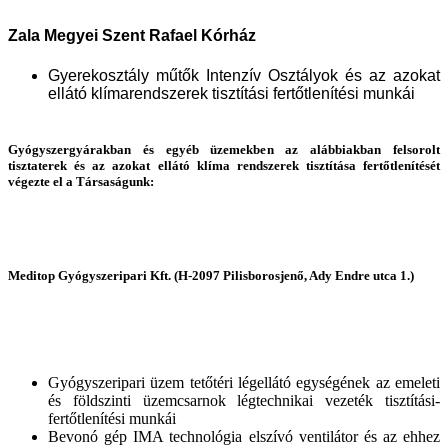
Zala Megyei Szent
Rafael Kórház
Gyerekosztály műtők Intenzív Osztályok és az azokat
ellátó klímarendszerek tisztítási fertőtlenítési munkái
Gyógyszergyárakban és egyéb üzemekben az alábbiakban felsorolt
tisztaterek és az azokat ellátó klíma rendszerek tisztítása fertőtlenítését
végezte el a Társaságunk:
Meditop Gyógyszeripari Kft. (H-2097 Pilisborosjenő, Ady Endre utca 1.)
Gyógyszeripari üzem tetőtéri légellátó egységének az emeleti
és földszinti üzemcsarnok légtechnikai vezeték tisztítási-
fertőtlenítési munkái
Bevonó gép IMA technológia elszívó ventilátor és az ehhez