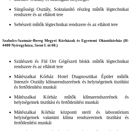
Sürgősségi Osztály, Soktalanító részleg műtők légtechnikai
rendszere és az ellátott tere
Sebészeti műtők légtechnikai rendszere és az ellátott tere
Szabolcs-Szatmár-Bereg Megyei Kórházak és Egyetemi Oktatókórház (H-
4400 Nyíregyháza, Szent I. út 68.)
Szülészeti és Fül Orr Gégészeti blokk műtők légtechnikai
rendszere és az ellátott tere
Mátészalkai Kórház Hotel Diagnosztikai Épület műtők
Intenzív Osztály klímarendszerének és helyiségeinek tisztítási
és fertőtlenítési munkái
Mátészalkai Kórház műtők klímarendszerének és
helyiségeinek tisztítási és fertőtlenítési munkái
Mátészalkai Kórház központi steril és laboratórium
helyiségeinek valamint klíma rendszereinek tisztítási és
fertőtlenítési munkái