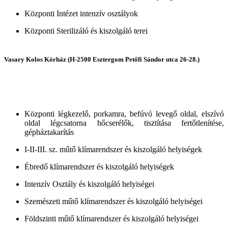
Központi Intézet intenzív osztályok
Központi Sterilizáló és kiszolgáló terei
Vasary Kolos Kórház (H-2500 Esztergom Petőfi Sándor utca 26-28.)
Központi légkezelő, porkamra, befúvó levegő oldal, elszívó
oldal légcsatorna hőcserélők, tisztítása fertőtlenítése,
gépháztakarítás
I-II-III. sz. műtő klímarendszer és kiszolgáló helyiségek
Ébredő klímarendszer és kiszolgáló helyiségek
Intenzív Osztály és kiszolgáló helyiségei
Szemészeti műtő klímarendszer és kiszolgáló helyiségei
Földszinti műtő klímarendszer és kiszolgáló helyiségei