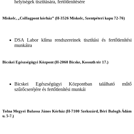
helyiségek tisztítására, fertőtlenítésére
Miskolc, „Csillagpont kórház” (H-3526 Miskolc, Szentpéteri kapu 72-76)
DSA Labor klíma rendszereinek tisztítási és fertőtlenítési
munkáira
Bicskei Egészségügyi Központ (H-2060 Bicske, Kossuth tér 17.)
Bicskei Egészségügyi Központban található műtő
szűrőcseréjére és fertőtlenítési munkái
Tolna Megyei Balassa János Kórház (H-7100 Szekszárd, Béri Balogh Ádám
u. 5-7.)