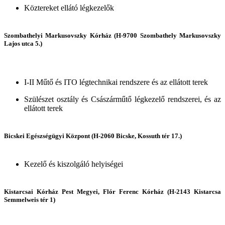
Köztereket ellátó légkezelők
Szombathelyi Markusovszky Kórház (H-9700 Szombathely Markusovszky
Lajos utca 5.)
I-II Műtő és ITO légtechnikai rendszere és az ellátott terek
Szülészet osztály és Császárműtő légkezelő rendszerei, és az
ellátott terek
Bicskei Egészségügyi Központ (H-2060 Bicske, Kossuth tér 17.)
Kezelő és kiszolgáló helyiségei
Kistarcsai Kórház Pest Megyei, Flór Ferenc Kórház (H-2143 Kistarcsa
Semmelweis tér 1)