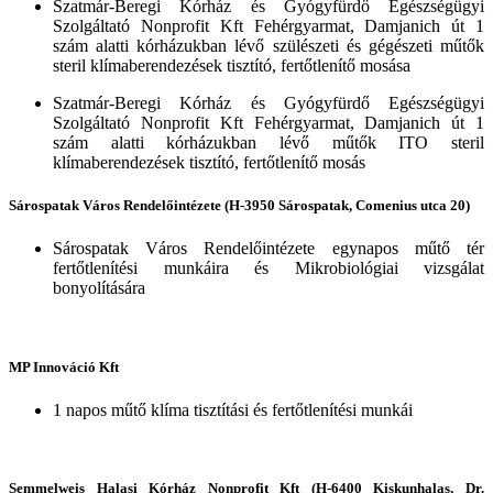
Szatmár-Beregi Kórház és Gyógyfürdő Egészségügyi
Szolgáltató Nonprofit Kft Fehérgyarmat, Damjanich út 1
szám alatti kórházukban lévő szülészeti és gégészeti műtők
steril klímaberendezések tisztító, fertőtlenítő mosása
Szatmár-Beregi Kórház és Gyógyfürdő Egészségügyi
Szolgáltató Nonprofit Kft Fehérgyarmat, Damjanich út 1
szám alatti kórházukban lévő műtők ITO steril
klímaberendezések tisztító, fertőtlenítő mosás
Sárospatak Város Rendelőintézete (H-3950 Sárospatak, Comenius utca 20)
Sárospatak Város Rendelőintézete egynapos műtő tér
fertőtlenítési munkáira és Mikrobiológiai vizsgálat
bonyolítására
MP Innováció Kft
1 napos műtő klíma tisztítási és fertőtlenítési munkái
Semmelweis Halasi Kórház Nonprofit Kft (H-6400 Kiskunhalas, Dr.