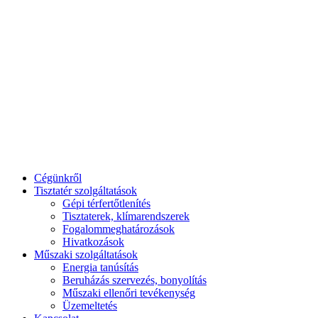
Cégünkről
Tisztatér szolgáltatások
Gépi térfertőtlenítés
Tisztaterek, klímarendszerek
Fogalommeghatározások
Hivatkozások
Műszaki szolgáltatások
Energia tanúsítás
Beruházás szervezés, bonyolítás
Műszaki ellenőri tevékenység
Üzemeltetés