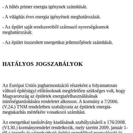
- A hűtés primer energia igénynek számítását.
- A világítás éves energia igényének meghatározását.
- Az épület saját rendszereiből származó nyereségáramok
meghatározását.
- Az épület összesített energetikai jellemzőjének számítását.
HATÁLYOS JOGSZABÁLYOK
Az Európai Uniós jogharmonizáció részeként a folyamatosan
változó építésügyi előírásoknak megfelelően szükséges volt, hogy
Magyarország az épületek energiafelhasználásának
minőségtanúsítására rendeletet alkosson. A kormány a 7/2006.
(V.24.) TNM rendeletben szabályozta az épületek energia-
megtakarítás mértékére vonatkozó számítást.
Az energetikai tanúsítvány kiadásának szabályzásáról a 176/2008.
(VI.30.) kormányrendelet rendelkezik, mely szerint 2009. január 1-
től a jogerős és végrehajtható építési engedéllyel megvalósuló új