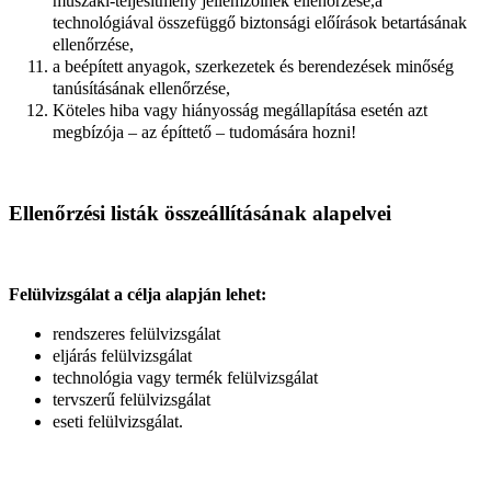
műszaki-teljesítmény jellemzőinek ellenőrzése,a
technológiával összefüggő biztonsági előírások betartásának
ellenőrzése,
a beépített anyagok, szerkezetek és berendezések minőség
tanúsításának ellenőrzése,
Köteles hiba vagy hiányosság megállapítása esetén azt
megbízója – az építtető – tudomására hozni!
Ellenőrzési listák összeállításának alapelvei
Felülvizsgálat a célja alapján lehet:
rendszeres felülvizsgálat
eljárás felülvizsgálat
technológia vagy termék felülvizsgálat
tervszerű felülvizsgálat
eseti felülvizsgálat.