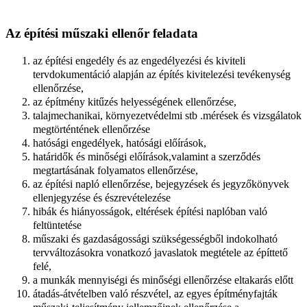
Az építési műszaki ellenőr feladata
az építési engedély és az engedélyezési és kiviteli
tervdokumentáció alapján az építés kivitelezési tevékenység
ellenőrzése,
az építmény kitűzés helyességének ellenőrzése,
talajmechanikai, környezetvédelmi stb .mérések és vizsgálatok
megtörténtének ellenőrzése
hatósági engedélyek, hatósági előírások,
határidők és minőségi előírások,valamint a szerződés
megtartásának folyamatos ellenőrzése,
az építési napló ellenőrzése, bejegyzések és jegyzőkönyvek
ellenjegyzése és észrevételezése
hibák és hiányosságok, eltérések építési naplóban való
feltüntetése
műszaki és gazdaságossági szükségességből indokolható
tervváltozásokra vonatkozó javaslatok megtétele az építtető
felé,
a munkák mennyiségi és minőségi ellenőrzése eltakarás előtt
átadás-átvételben való részvétel, az egyes építményfajták