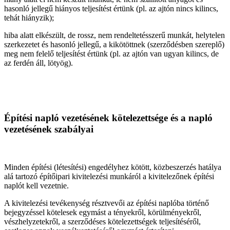
hasonló jellegű hiányos teljesítést értünk (pl. az ajtón nincs kilincs,
tehát hiányzik);
hiba alatt elkészült, de rossz, nem rendeltetésszerű munkát, helytelen
szerkezetet és hasonló jellegű, a kikötöttnek (szerződésben szereplő)
meg nem felelő teljesítést értünk (pl. az ajtón van ugyan kilincs, de
az ferdén áll, lötyög).
Építési napló vezetésének kötelezettsége és a napló
vezetésének szabályai
Minden építési (létesítési) engedélyhez kötött, közbeszerzés hatálya
alá tartozó építőipari kivitelezési munkáról a kivitelezőnek építési
naplót kell vezetnie.
A kivitelezési tevékenység résztvevői az építési naplóba történő
bejegyzéssel kötelesek egymást a tényekről, körülményekről,
vészhelyzetekről, a szerződéses kötelezettségek teljesítéséről,