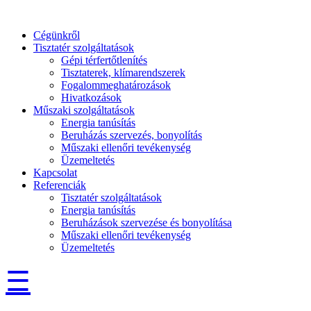
Cégünkről
Tisztatér szolgáltatások
Gépi térfertőtlenítés
Tisztaterek, klímarendszerek
Fogalommeghatározások
Hivatkozások
Műszaki szolgáltatások
Energia tanúsítás
Beruházás szervezés, bonyolítás
Műszaki ellenőri tevékenység
Üzemeltetés
Kapcsolat
Referenciák
Tisztatér szolgáltatások
Energia tanúsítás
Beruházások szervezése és bonyolítása
Műszaki ellenőri tevékenység
Üzemeltetés
☰