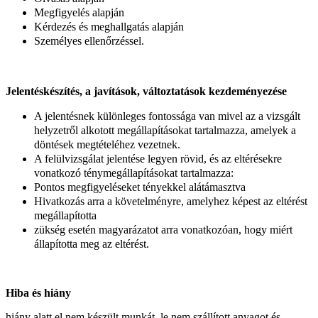
Megfigyelés alapján
Kérdezés és meghallgatás alapján
Személyes ellenőrzéssel.
Jelentéskészítés, a javítások, változtatások kezdeményezése
A jelentésnek különleges fontossága van mivel az a vizsgált
helyzetről alkotott megállapításokat tartalmazza, amelyek a
döntések megtételéhez vezetnek.
A felülvizsgálat jelentése legyen rövid, és az eltérésekre
vonatkozó ténymegállapításokat tartalmazza:
Pontos megfigyeléseket tényekkel alátámasztva
Hivatkozás arra a követelményre, amelyhez képest az eltérést
megállapította
zükség esetén magyarázatot arra vonatkozóan, hogy miért
állapította meg az eltérést.
Hiba és hiány
hiány alatt el nem készült munkát, le nem szállított anyagot és