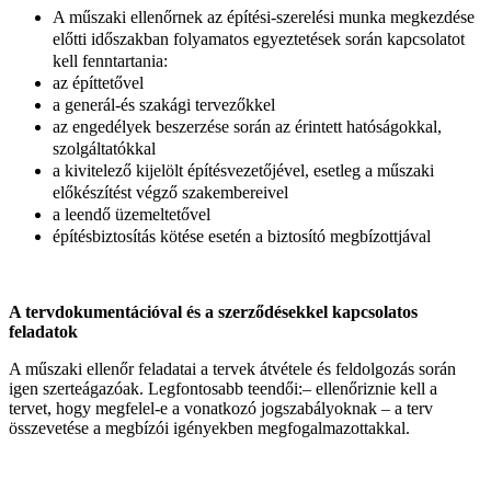
A műszaki ellenőrnek az építési-szerelési munka megkezdése
előtti időszakban folyamatos egyeztetések során kapcsolatot
kell fenntartania:
az építtetővel
a generál-és szakági tervezőkkel
az engedélyek beszerzése során az érintett hatóságokkal,
szolgáltatókkal
a kivitelező kijelölt építésvezetőjével, esetleg a műszaki
előkészítést végző szakembereivel
a leendő üzemeltetővel
építésbiztosítás kötése esetén a biztosító megbízottjával
A tervdokumentációval és a szerződésekkel kapcsolatos
feladatok
A műszaki ellenőr feladatai a tervek átvétele és feldolgozás során
igen szerteágazóak. Legfontosabb teendői:– ellenőriznie kell a
tervet, hogy megfelel-e a vonatkozó jogszabályoknak – a terv
összevetése a megbízói igényekben megfogalmazottakkal.