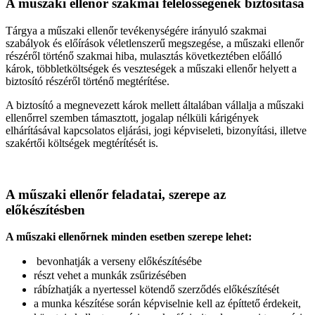
A műszaki ellenőr szakmai felelősségének biztosítása
Tárgya a műszaki ellenőr tevékenységére irányuló szakmai
szabályok és előírások véletlenszerű megszegése, a műszaki ellenőr
részéről történő szakmai hiba, mulasztás következtében előálló
károk, többletköltségek és veszteségek a műszaki ellenőr helyett a
biztosító részéről történő megtérítése.
A biztosító a megnevezett károk mellett általában vállalja a műszaki
ellenőrrel szemben támasztott, jogalap nélküli kárigények
elhárításával kapcsolatos eljárási, jogi képviseleti, bizonyítási, illetve
szakértői költségek megtérítését is.
A műszaki ellenőr feladatai, szerepe az
előkészítésben
A műszaki ellenőrnek minden esetben szerepe lehet:
bevonhatják a verseny előkészítésébe
részt vehet a munkák zsűrizésében
rábízhatják a nyertessel kötendő szerződés előkészítését
a munka készítése során képviselnie kell az építtető érdekeit,