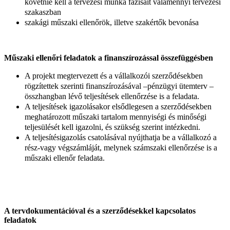
követnie kell a tervezési munka fázisait valamennyi tervezési
szakaszban
szakági műszaki ellenőrök, illetve szakértők bevonása
Műszaki ellenőri feladatok a finanszírozással összefüggésben
A projekt megtervezett és a vállalkozói szerződésekben
rögzítettek szerinti finanszírozásával –pénzügyi ütemterv –
összhangban lévő teljesítések ellenőrzése is a feladata.
A teljesítések igazolásakor elsődlegesen a szerződésekben
meghatározott műszaki tartalom mennyiségi és minőségi
teljesülését kell igazolni, és szükség szerint intézkedni.
A teljesítésigazolás csatolásával nyújthatja be a vállalkozó a
rész-vagy végszámláját, melynek számszaki ellenőrzése is a
műszaki ellenőr feladata.
A tervdokumentációval és a szerződésekkel kapcsolatos
feladatok