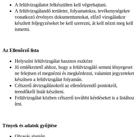
A felülvizsgálatot felkészülten kell végrehajtani.
A felülvizsgálandó területre, folyamatokra, tevékenységekre
vonatkozó érvényes dokumentumokat, előző vizsgálatkor
készített feljegyzéseket be kell szerezni, át kell nézni meg kell
ismerni.
Az Ellenőrző lista
Helyszíni felülvizsgálat hasznos eszköze
Jó emlékeztető ahhoz, hogy a felülvizsgáló semmi lényegeset
ne felejtsen el megnézni és megkérdezni, valamint jegyzeteket
készítsen a felülvizsgálat folyamán.
Célszerű átvizsgálásokról az ellenőrizendő pontokról,
teendőkről listát készíteni.
Felülvizsgálat közben célszerű további kérdéseket is a listához
írni.
Tények és adatok gyűjtése
Olvasás alapján