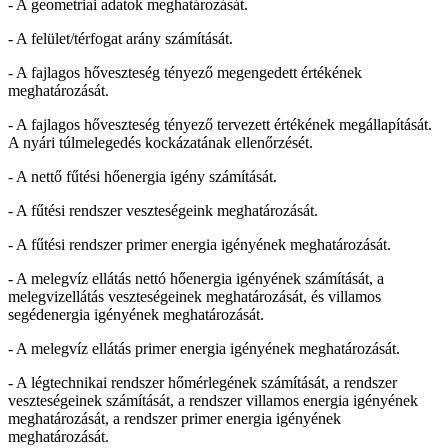
- A geometriai adatok meghatározását.
- A felület/térfogat arány számítását.
- A fajlagos hőveszteség tényező megengedett értékének
meghatározását.
- A fajlagos hőveszteség tényező tervezett értékének megállapítását.
A nyári túlmelegedés kockázatának ellenőrzését.
- A nettő fűtési hőenergia igény számítását.
- A fűtési rendszer veszteségeink meghatározását.
- A fűtési rendszer primer energia igényének meghatározását.
- A melegvíz ellátás nettó hőenergia igényének számítását, a
melegvizellátás veszteségeinek meghatározását, és villamos
segédenergia igényének meghatározását.
- A melegvíz ellátás primer energia igényének meghatározását.
- A légtechnikai rendszer hőmérlegének számítását, a rendszer
veszteségeinek számítását, a rendszer villamos energia igényének
meghatározását, a rendszer primer energia igényének
meghatározását.