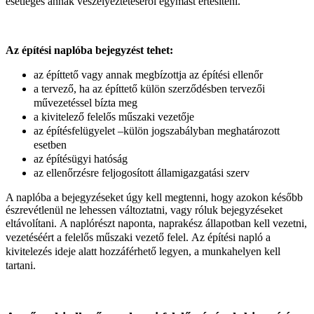
esetleges annak veszélyeztetéséről egymást értesíteni.
Az építési naplóba bejegyzést tehet:
az építtető vagy annak megbízottja az építési ellenőr
a tervező, ha az építtető külön szerződésben tervezői
művezetéssel bízta meg
a kivitelező felelős műszaki vezetője
az építésfelügyelet –külön jogszabályban meghatározott
esetben
az építésügyi hatóság
az ellenőrzésre feljogosított államigazgatási szerv
A naplóba a bejegyzéseket úgy kell megtenni, hogy azokon később
észrevétlenül ne lehessen változtatni, vagy róluk bejegyzéseket
eltávolítani.
A naplórészt naponta, naprakész állapotban kell vezetni,
vezetéséért a felelős műszaki vezető felel.
Az építési napló a
kivitelezés ideje alatt hozzáférhető legyen, a munkahelyen kell
tartani.