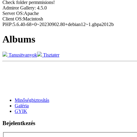
Check folder permmisions!
Admiror Gallery: 4.5.0
Server OS:Apache
Client OS:Macintosh
PHP:5.6.40-68+0~20230902.80+debian12~1.gbpa2012b
Albums
Tanusitvanyok
Tisztater
AdmirorGallery 4.5.0
, author/s
Vasiljevski
&
Kekeljevic
.
Minőségbiztosítás
Galéria
GYIK
Bejelentkezés