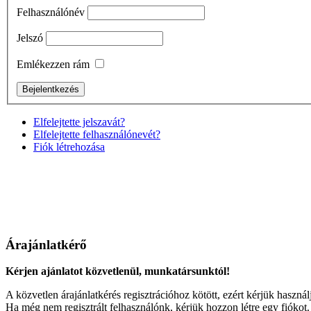
Felhasználónév
Jelszó
Emlékezzen rám
Elfelejtette jelszavát?
Elfelejtette felhasználónevét?
Fiók létrehozása
Árajánlatkérő
Kérjen ajánlatot közvetlenül, munkatársunktól!
A közvetlen árajánlatkérés regisztrációhoz kötött, ezért kérjük használ
Ha még nem regisztrált felhasználónk, kérjük hozzon létre egy fiókot.