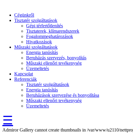
Cégünkről
Tisztatér szolgáltatások
Gépi térfertőtlenítés
Tisztaterek, klímarendszerek
Fogalommeghatározások
Hivatkozások
Műszaki szolgáltatások
Energia tanúsítás
Beruházás szervezés, bonyolítás
Műszaki ellenőri tevékenység
Üzemeltetés
Kapcsolat
Referenciák
Tisztatér szolgáltatások
Energia tanúsítás
Beruházások szervezése és bonyolítása
Műszaki ellenőri tevékenység
Üzemeltetés
☰
Admiror Gallery cannot create thumbnails in /var/www/u2110/nettproj